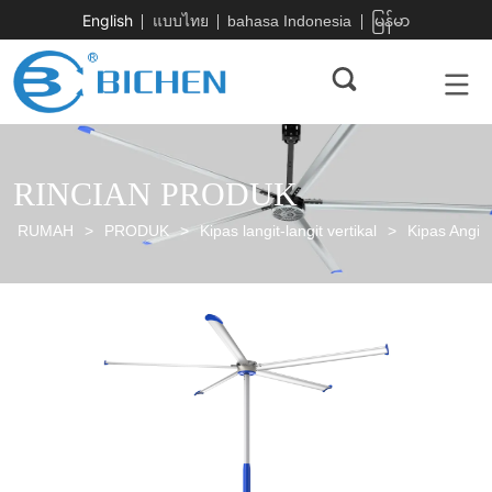
English
แบบไทย
bahasa Indonesia
မြန်မာ
RINCIAN PRODUK
RUMAH
>
PRODUK
>
Kipas langit-langit vertikal
>
Kipas Angin 